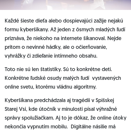
Každé šieste dieťa alebo dospievajúci zažije nejakú
formu kyberšikany. Až jeden z ôsmych mladých ľudí
priznáva, že niekoho na internete šikanoval. Nejde
pritom o nevinné hádky, ale o očierňovanie,
vyhrážky či zdieľanie intímneho obsahu.
Toto nie sú len štatistiky. Sú to konkrétne deti.
Konkrétne ľudské osudy malých ľudí vystavených
online svetu, ktorému vládnu algoritmy.
Kyberšikana predchádzala aj tragédii v Spišskej
Starej Vsi, kde útočník v minulosti písal výhražné
správy spolužiačkam. Aj to je dôkaz, že online útoky
nekončia vypnutím mobilu. Digitálne násilie má