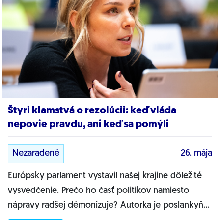
Štyri klamstvá o rezolúcii: keď vláda
nepovie pravdu, ani keď sa pomýli
Nezaradené
26. mája
Európsky parlament vystavil našej krajine dôležité
vysvedčenie. Prečo ho časť politikov namiesto
nápravy radšej démonizuje? Autorka je poslankyňa