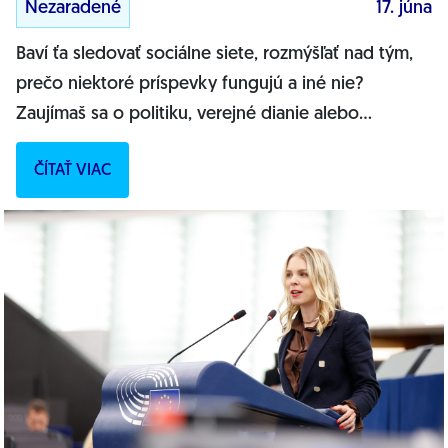
Nezaradené
17. júna
Baví ťa sledovať sociálne siete, rozmýšľať nad tým,
prečo niektoré príspevky fungujú a iné nie?
Zaujímaš sa o politiku, verejné dianie alebo
európske témy? Hľadáme stážistku...
ČÍTAŤ VIAC