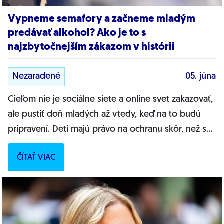
Vypneme semafory a začneme mladým
predávať alkohol? Ako je to s
najzbytočnejším zákazom v histórii
Nezaradené
05. júna
Cieľom nie je sociálne siete a online svet zakazovať,
ale pustiť doň mladých až vtedy, keď na to budú
pripravení. Deti majú právo na ochranu skôr, než sa
naučia chrániť...
ČÍTAŤ VIAC