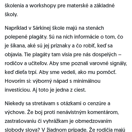
školenia a workshopy pre materské a základné
školy.
Napríklad v Sárkinej škole majú na stenách
polepené plagáty. Sú na nich informácie o tom, čo
je šikana, aké sú jej príznaky a čo robiť, keď sa
objavia. Tie plagáty tam visia pre nás dospelých –
rodičov a učiteľov. Aby sme poznali varovné signály,
keď dieťa trpí. Aby sme vedeli, ako mu pomôcť.
Hovorím si: výborný nápad s minimálnou
investíciou. Aj toto je jedna z ciest.
Niekedy sa stretávam s otázkami o cenzúre a
výchove. Že boj proti nenávistným komentárom,
zastrašovaniu či vyhrážkam je obmedzovaním
slobody slova? V žiadnom prípade. Že rodičia majú